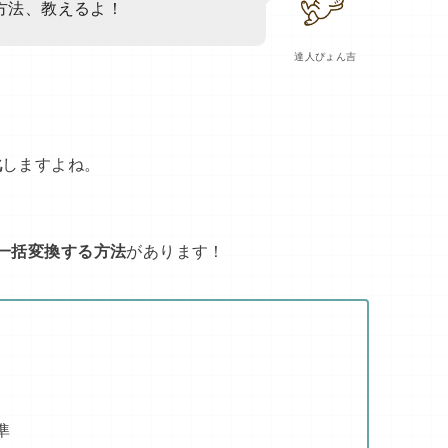
方法、教えるよ！
達人ぴょん吉
化
しますよね。
一括変換する方法
があります！
準