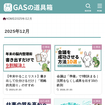
SEARCH
MENU
HOME
2025年
12月
2025年12月
仕事術
仕事術
【年末やることリスト】書き
会議は「準備」で9割決まる｜
出して仕分けるだけ｜「戦略
沈黙をなくし成果を出す10の
的先送り」のすすめ
鉄則
2026.01.05
2026.01.05
自己成長
仕事術