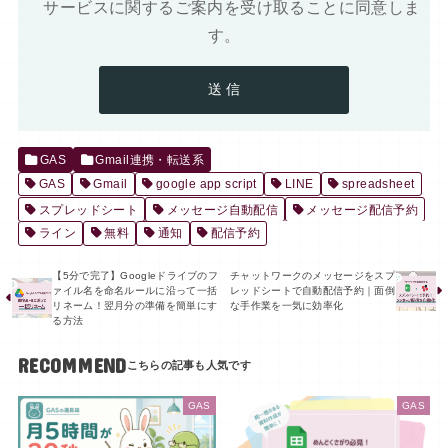
サービスに関するご案内を受け取ることに同意しま
す。
GAS
Gmail連携・転送系
GAS
Gmail
google app script
LINE
spreadsheet
スプレッドシート
メッセージ自動配信
メッセージ配信予約
ライン
無料
通知
配信予約
【5分で完了】Googleドライブのフ
チャットワークのメッセージをスプ
ァイル名を命名ルールに沿って一括
レッドシートで自動配信予約｜面倒
リネーム！翌月分の準備を簡単にす
な手作業を一気に効率化
る方法
RECOMMEND
GAS
GAS