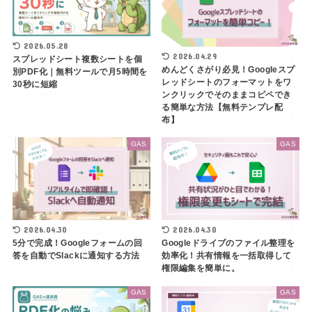
2026.05.28
2026.04.29
スプレッドシート複数シートを個
めんどくさがり必見！Googleスプ
別PDF化｜無料ツールで月5時間を
レッドシートのフォーマットをワ
30秒に短縮
ンクリックでそのままコピペでき
る簡単な方法【無料テンプレ配
布】
GAS
GAS
2026.04.30
2026.04.30
5分で完成！Googleフォームの回
Googleドライブのファイル整理を
答を自動でSlackに通知する方法
効率化！共有情報を一括取得して
権限編集を簡単に。
GAS
GAS