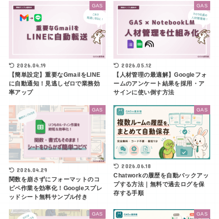
GAS
GAS
2026.04.19
2026.05.12
【簡単設定】重要なGmailをLINE
【人材管理の最適解】Googleフォ
に自動通知！見逃しゼロで業務効
ームのアンケート結果を採用・ア
率アップ
サインに使い倒す方法
GAS
GAS
2026.06.18
2026.04.29
Chatworkの履歴を自動バックアッ
関数を崩さずにフォーマットのコ
プする方法｜無料で過去ログを保
ピペ作業を効率化！Googleスプレ
存する手順
ッドシート無料サンプル付き
GAS
GAS