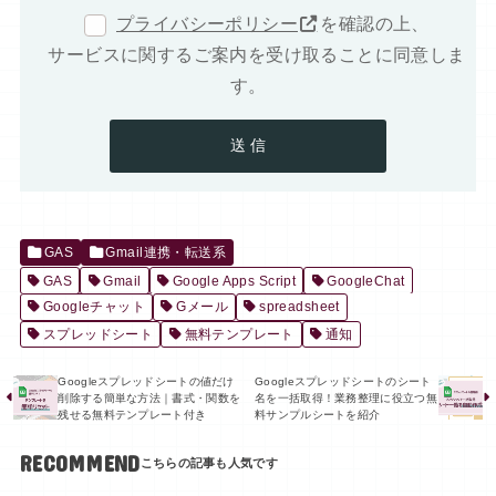
プライバシーポリシー
を確認の上、
サービスに関するご案内を受け取ることに同意しま
す。
GAS
Gmail連携・転送系
GAS
Gmail
Google Apps Script
GoogleChat
Googleチャット
Gメール
spreadsheet
スプレッドシート
無料テンプレート
通知
Googleスプレッドシートの値だけ
Googleスプレッドシートのシート
削除する簡単な方法｜書式・関数を
名を一括取得！業務整理に役立つ無
残せる無料テンプレート付き
料サンプルシートを紹介
RECOMMEND