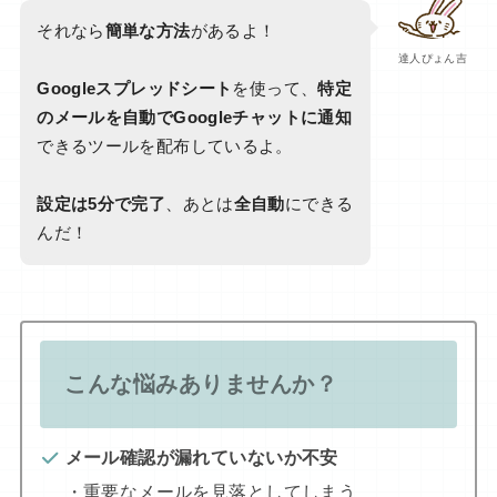
それなら
簡単な方法
があるよ！
達人ぴょん吉
Googleスプレッドシート
を使って、
特定
のメールを自動でGoogleチャットに通知
できるツールを配布しているよ。
設定は5分で完了
、あとは
全自動
にできる
んだ！
こんな悩みありませんか？
メール確認が漏れていないか不安
・重要なメールを見落としてしまう