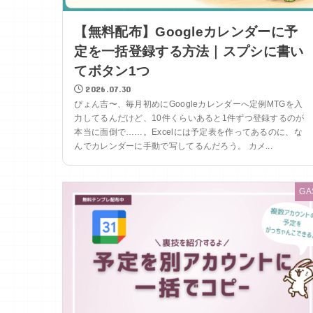
【無料配布】Googleカレンダーに予
定を一括登録する方法｜スプシに書い
てボタン1つ
2026.07.30
ぴょん吉〜、毎月初めにGoogleカレンダーへ定例MTGを入
力してるんだけど、10件くらいあると1件ずつ登録するのが
本当に面倒で……。Excelには予定表を作ってあるのに、な
んでカレンダーに手動で写してるんだろう。 カメ...
GA