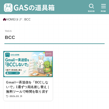
SEARCH
MENU
HOME
タグ : BCC
BCC
GAS
Gmail一斉送信を「BCCしな
いで」1通ずつ宛名差し替え｜
無料ツールで時間を取り戻す
2026.05.31