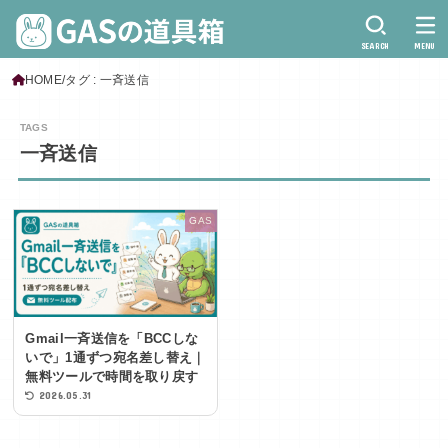
SEARCH
MENU
HOME
タグ : 一斉送信
一斉送信
GAS
Gmail一斉送信を「BCCしな
いで」1通ずつ宛名差し替え｜
無料ツールで時間を取り戻す
2026.05.31