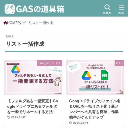
SEARCH
MENU
HOME
タグ : リスト一括作成
リスト一括作成
Googleドライブ
GAS
【フォルダ名を一括変更】Go
Googleドライブのファイル名
ogleドライブにあるフォルダ
＆URLを一括リスト化！新メ
を一瞬でリネームする方法
ンバーへの共有も簡単、作業
効率がぐんとアップ
2026.01.17
2026.04.19