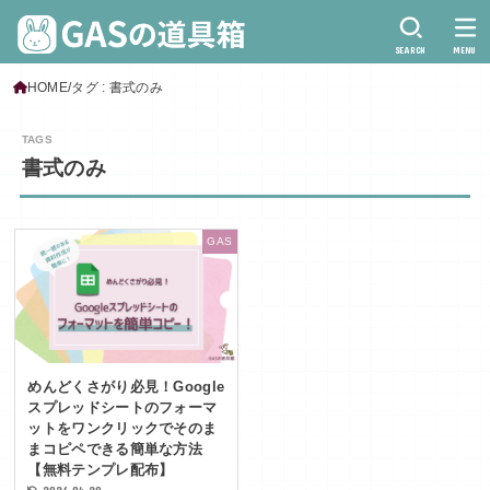
SEARCH
MENU
HOME
タグ : 書式のみ
書式のみ
GAS
めんどくさがり必見！Google
スプレッドシートのフォーマ
ットをワンクリックでそのま
まコピペできる簡単な方法
【無料テンプレ配布】
2026.04.29