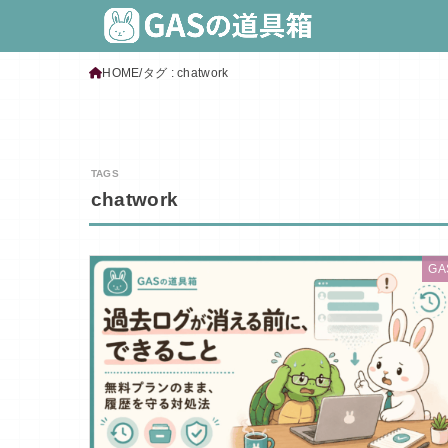
HOME
タグ : chatwork
chatwork
GA